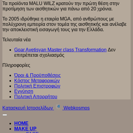
Τα προϊόντα MALU WILZ κρατούν την πρώτη θέση στην
προτίμηση των αισθητικών για πάνω από 20 χρόνια.
Το 2005 ιδρύθηκε η εταιρία MGA, από ανθρώπους με
πολύχρονη εμπειρία στον τομέα της αισθητικής και ανέλαβε
την αποκλειστική εισαγωγή τους για την Ελλάδα.
Τελευταία νέα
Goar Avetisyan Master class Transformation
Δεν
στο
επιτρέπεται σχολιασμός
Goar
Πληροφορίες
Avetisyan
Master
Όροι & Προϋποθέσεις
class
Κόστος Μεταφορικών
Transformation
Πολιτική Επιστροφών
Εγγύηση
Πολιτική Απορρήτου
Κατασκευή Ιστοσελίδων
Webkosmos
HOME
MAKE UP