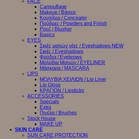
FACE
Camouflage
Makeup / Βάσεις
Κονσίλερ / Concealer
Πούδρες / Powders and Finish
Ρουζ / Blusher
Basics
EYES
Σκιές ματιών νέες / Eyeshadows NEW
Σκιές / Eyeshadows
Φρύδια / Eyebrows
Μολύβια Ματιών / EYELINER
Μάσκαρα / MASCARA
LIPS
ΜΟΛΥΒΙΑ ΧΕΙΛΙΩΝ / Lip Liner
Lip Gloss
ΚΡΑΓΙΟΝ / Lipsticks
ACCESSORIES
Specials
Extra
Πινέλα / Brushes
Stock House
MAKE UP
SKIN CARE
SUN CARE PROTECTION