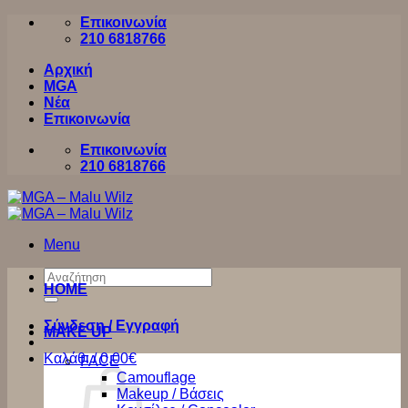
Μετάβαση
Επικοινωνία
στο
210 6818766
περιεχόμενο
Αρχική
MGA
Νέα
Επικοινωνία
Επικοινωνία
210 6818766
Menu
Αναζήτηση
HOME
για:
Σύνδεση / Εγγραφή
MAKE UP
Καλάθι /
0,00
€
FACE
Camouflage
Makeup / Βάσεις