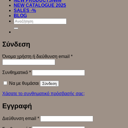
NEW PRODUCTS
NEW CATALOGUE 2025
SALES -%
BLOG
Αναζήτηση
για:
Σύνδεση
Απαιτείται
Όνομα χρήστη ή διεύθυνση email
*
Απαιτείται
Συνθηματικό
*
Να με θυμάσαι
Σύνδεση
Χάσατε το συνθηματικό πρόσβασής σας;
Εγγραφή
Απαιτείται
Διεύθυνση email
*