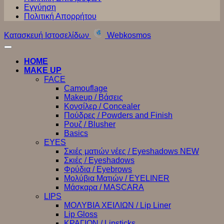
Εγγύηση
Πολιτική Απορρήτου
Κατασκευή Ιστοσελίδων
Webkosmos
HOME
MAKE UP
FACE
Camouflage
Makeup / Βάσεις
Κονσίλερ / Concealer
Πούδρες / Powders and Finish
Ρουζ / Blusher
Basics
EYES
Σκιές ματιών νέες / Eyeshadows NEW
Σκιές / Eyeshadows
Φρύδια / Eyebrows
Μολύβια Ματιών / EYELINER
Μάσκαρα / MASCARA
LIPS
ΜΟΛΥΒΙΑ ΧΕΙΛΙΩΝ / Lip Liner
Lip Gloss
ΚΡΑΓΙΟΝ / Lipsticks