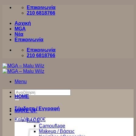
Μετάβαση
Επικοινωνία
στο
210 6818766
περιεχόμενο
Αρχική
MGA
Νέα
Επικοινωνία
Επικοινωνία
210 6818766
Menu
Αναζήτηση
HOME
για:
Σύνδεση / Εγγραφή
MAKE UP
Καλάθι /
0,00
€
FACE
Camouflage
Makeup / Βάσεις