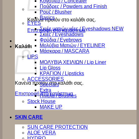
Κονσίλερ / Concealer
Πούδρες / Powders and Finish
Ρουζ / Blusher
Basics
Κανένα προϊόν στο καλάθι σας.
EYES
Σκιές ματιών νέες / Eyeshadows NEW
Επιστροφή στο κατάστημα
Σκιές / Eyeshadows
Φρύδια / Eyebrows
Μολύβια Ματιών / EYELINER
Καλάθι
Μάσκαρα / MASCARA
LIPS
ΜΟΛΥΒΙΑ ΧΕΙΛΙΩΝ / Lip Liner
Lip Gloss
ΚΡΑΓΙΟΝ / Lipsticks
ACCESSORIES
Κανένα προϊόν στο καλάθι σας.
Specials
Extra
Επιστροφή στο κατάστημα
Πινέλα / Brushes
Stock House
MAKE UP
SKIN CARE
SUN CARE PROTECTION
ALOE VERA
HYDRO