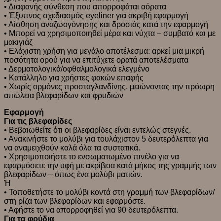
• Διαφανής σύνθεση που απορροφάται αόρατα
• Έξυπνος σχεδιασμός eyeliner για ακριβή εφαρμογή
• Αίσθηση αναζωογόνησης και δροσιάς κατά την εφαρμογή
• Μπορεί να χρησιμοποιηθεί μέρα και νύχτα – συμβατό και με
μακιγιάζ
• Ελάχιστη χρήση για μεγάλο αποτέλεσμα: αρκεί μια μικρή
ποσότητα ορού για να επιτύχετε ορατά αποτελέσματα
• Δερματολογικά/οφθαλμολογικά ελεγμένο
• Κατάλληλο για χρήστες φακών επαφής
• Χωρίς ορμόνες προσταγλανδίνης, μειώνοντας την πρόωρη
απώλεια βλεφαρίδων και φρυδιών
Εφαρμογή
Για τις βλεφαρίδες
• Βεβαιωθείτε ότι οι βλεφαρίδες είναι εντελώς στεγνές.
• Ανακινήστε το μολύβι για τουλάχιστον 5 δευτερόλεπτα για
να αναμειχθούν καλά όλα τα συστατικά.
• Χρησιμοποιήστε το ενσωματωμένο πινέλο για να
εφαρμόσετε την υφή με ακρίβεια κατά μήκος της γραμμής των
βλεφαρίδων – όπως ένα μολύβι ματιών.
Ή
• Τοποθετήστε το μολύβι κοντά στη γραμμή των βλεφαρίδων/
στη ρίζα των βλεφαρίδων και εφαρμόστε.
• Αφήστε το να απορροφηθεί για 90 δευτερόλεπτα.
Για τα φρύδια