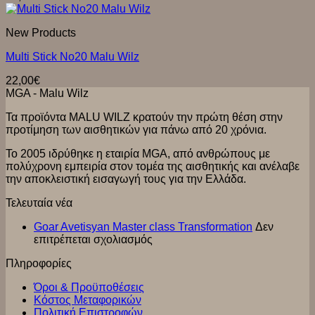
New Products
Multi Stick No20 Malu Wilz
22,00
€
MGA - Μalu Wilz
Τα προϊόντα MALU WILZ κρατούν την πρώτη θέση στην
προτίμηση των αισθητικών για πάνω από 20 χρόνια.
Το 2005 ιδρύθηκε η εταιρία MGA, από ανθρώπους με
πολύχρονη εμπειρία στον τομέα της αισθητικής και ανέλαβε
την αποκλειστική εισαγωγή τους για την Ελλάδα.
Τελευταία νέα
Goar Avetisyan Master class Transformation
Δεν
στο
επιτρέπεται σχολιασμός
Goar
Πληροφορίες
Avetisyan
Master
Όροι & Προϋποθέσεις
class
Κόστος Μεταφορικών
Transformation
Πολιτική Επιστροφών