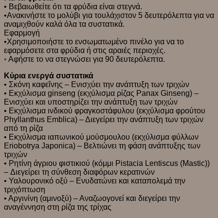
• Βεβαιωθείτε ότι τα φρύδια είναι στεγνά.
•Ανακινήστε το μολύβι για τουλάχιστον 5 δευτερόλεπτα για να
αναμιχθούν καλά όλα τα συστατικά.
Εφαρμογή
•Χρησιμοποιήστε το ενσωματωμένο πινέλο για να το
εφαρμόσετε στα φρύδια ή στις αραιές περιοχές.
◦ Αφήστε το να στεγνώσει για 90 δευτερόλεπτα.
Κύρια ενεργά συστατικά
• Σκόνη καφεΐνης – Ενισχύει την ανάπτυξη των τριχών
• Εκχύλισμα ginseng (εκχύλισμα ρίζας Panax Ginseng) –
Ενισχύει και υποστηρίζει την ανάπτυξη των τριχών
• Εκχύλισμα ινδικού φραγκοστάφυλου (εκχύλισμα φρούτου
Phyllanthus Emblica) – Διεγείρει την ανάπτυξη των τριχών
από τη ρίζα
• Εκχύλισμα ιαπωνικού μούσμουλου (εκχύλισμα φύλλων
Eriobotrya Japonica) – Βελτιώνει τη φάση ανάπτυξης των
τριχών
• Ρητίνη άγριου φιστικιού (κόμμι Pistacia Lentiscus (Mastic))
– Διεγείρει τη σύνθεση διαφόρων κερατινών
• Υαλουρονικό οξύ – Ενυδατώνει και καταπολεμά την
τριχόπτωση
• Αργινίνη (αμινοξύ) – Αναζωογονεί και διεγείρει την
αναγέννηση στη ρίζα της τρίχας