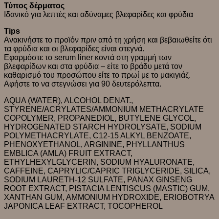
Τύπος δέρματος
Ιδανικό για λεπτές και αδύναμες βλεφαρίδες και φρύδια
Τips
Ανακινήστε το προϊόν πριν από τη χρήση και βεβαιωθείτε ότι
τα φρύδια και οι βλεφαρίδες είναι στεγνά.
Εφαρμόστε το serum liner κοντά στη γραμμή των
βλεφαρίδων και στα φρύδια – είτε το βράδυ μετά τον
καθαρισμό του προσώπου είτε το πρωί με το μακιγιάζ.
Αφήστε το να στεγνώσει για 90 δευτερόλεπτα.
AQUA (WATER), ALCOHOL DENAT.,
STYRENE/ACRYLATES/AMMONIUM METHACRYLATE
COPOLYMER, PROPANEDIOL, BUTYLENE GLYCOL,
HYDROGENATED STARCH HYDROLYSATE, SODIUM
POLYMETHACRYLATE, C12-15 ALKYL BENZOATE,
PHENOXYETHANOL, ARGININE, PHYLLANTHUS
EMBLICA (AMLA) FRUIT EXTRACT,
ETHYLHEXYLGLYCERIN, SODIUM HYALURONATE,
CAFFEINE, CAPRYLIC/CAPRIC TRIGLYCERIDE, SILICA,
SODIUM LAURETH-12 SULFATE, PANAX GINSENG
ROOT EXTRACT, PISTACIA LENTISCUS (MASTIC) GUM,
XANTHAN GUM, AMMONIUM HYDROXIDE, ERIOBOTRYA
JAPONICA LEAF EXTRACT, TOCOPHEROL