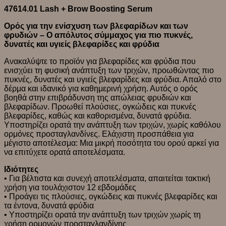
47614.01 Lash + Brow Boosting Serum
Ορός για την ενίσχυση των βλεφαρίδων και των
φρυδιών –
Ο απόλυτος σύμμαχος για πιο πυκνές,
δυνατές και υγιείς βλεφαρίδες και φρύδια
Ανακαλύψτε το προϊόν για βλεφαρίδες και φρύδια που
ενισχύει τη φυσική ανάπτυξη των τριχών, προωθώντας πιο
πυκνές, δυνατές και υγιείς βλεφαρίδες και φρύδια. Απαλό στο
δέρμα και ιδανικό για καθημερινή χρήση. Αυτός ο ορός
βοηθά στην επιβράδυνση της απώλειας φρυδιών και
βλεφαρίδων. Προωθεί πλούσιες, ογκώδεις και πυκνές
βλεφαρίδες, καθώς και καθορισμένα, δυνατά φρύδια.
Υποστηρίζει ορατά την ανάπτυξη των τριχών, χωρίς καθόλου
ορμόνες προσταγλανδίνες. Ελάχιστη προσπάθεια για
μέγιστο αποτέλεσμα: Μια μικρή ποσότητα του ορού αρκεί για
να επιτύχετε ορατά αποτελέσματα.
Ιδιότητες
• Για βέλτιστα και συνεχή αποτελέσματα, απαιτείται τακτική
χρήση για τουλάχιστον 12 εβδομάδες
• Προάγει τις πλούσιες, ογκώδεις και πυκνές βλεφαρίδες και
τα έντονα, δυνατά φρύδια
• Υποστηρίζει ορατά την ανάπτυξη των τριχών χωρίς τη
χρήση ορμονών προσταγλανδίνης